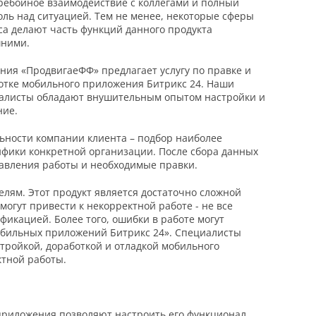
ребойное взаимодействие с коллегами и полный
оль над ситуацией. Тем не менее, некоторые сферы
са делают часть функций данного продукта
ними.
ния «ПродвигаеФФ» предлагает услугу по правке и
отке мобильного приложения Битрикс 24. Наши
алисты обладают внушительным опытом настройки и
ние.
ьности компании клиента – подбор наиболее
фики конкретной организации. После сбора данных
равления работы и необходимые правки.
лям. Этот продукт является достаточно сложной
огут привести к некорректной работе - не все
икацией. Более того, ошибки в работе могут
обильных приложений Битрикс 24». Специалисты
ройкой, доработкой и отладкой мобильного
тной работы.
приложения позволяют настроить его функционал