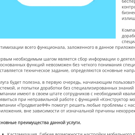
беспе
контр
бизне
излиш
Компа
дораб
специ
тимизации всего функционала, заложенного в данное приложе
рвым необходимым шагом является сбор информации о деятел
основанных функций невозможен без четкого понимания специ
ставляется техническое задание, определяются основные нап
луга будет полезна, в первую очередь, начинающим пользовате
стемой, и попытки доработки без специализированных знаний м
мпании имеют в своем штате сотрудников с необходимой квалиф
явиться при неправильной работе с функцией «Конструктор м
мпании «ПродвигаеФФ» помогут решить любые проблемы с наст
иложения, вне зависимости от изначальной причины некоррек
новные преимущества данной услуги.
Кастомизация. Гибкие возможности настройки мобильного 