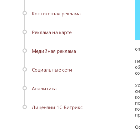
Контекстная реклама
Реклама на карте
оп
Медийная реклама
Пе
об
Социальные сети
со
Ус
Аналитика
си
ко
по
Лицензии 1С-Битрикс
ко
пр
Ос