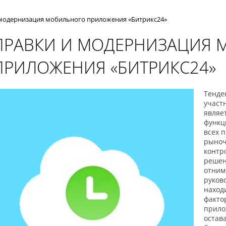
модернизация мобильного приложения «Битрикc24»
ПРАВКИ И МОДЕРНИЗАЦИЯ 
ПРИЛОЖЕНИЯ «БИТРИКC24»
Тенде
участ
являе
функц
всех 
рыноч
контр
решен
отним
руков
наход
факто
прило
остава