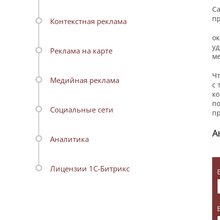
Са
пр
Контекстная реклама
ок
уд
Реклама на карте
ме
Чт
Медийная реклама
с 
ко
по
Социальные сети
пр
А
Аналитика
Лицензии 1С-Битрикс