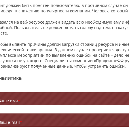
йт должен быть понятен пользователю, в противном случае он 
иведут к снижению популярности компании. Человек, который
азался на веб-ресурсе должен видеть всю необходимую ему ин
обной. Пользователь не должен ломать голову над тем, на каку
сте.
обы выявить причины долгой загрузки страниц ресурса и иные
технической точки зрения. В данном случае проверяется досту
мплекса мероприятий по выявлению ошибок на сайте – дело не
лучится не у каждого. Специалисты компании «ПродвигаеФФ.р
оанализируют полученные данные, чтобы устранить ошибки.
налитика
Ваше имя
*
Ваш e-mail
*